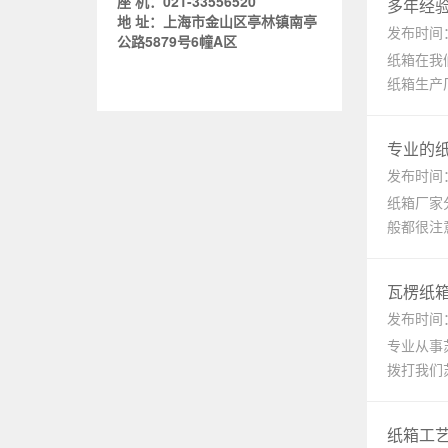
座 机：021-33556520
多年经
地 址：上海市金山区亭林镇南亭
发布时间：2
公路5879号6幢A区
纸箱在我
纸箱生产
专业的
发布时间：2
纸箱厂家
般都很注
瓦楞纸
发布时间：2
专业从事
拨打我们
纸箱工